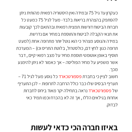
כעקרון עד גיל 75 ובמידה ואין היסטוריה רפואית מהותית ניתן
להסתפק בהצהרת בריאות בלבד- מעל לגיל 75 כמעט כל
חברות הביטוח דורשות תמצית רפואית ובהתאם לכך קובעות
את תנאי הקבלה לביטוח והתוספת במחיר אם נדרשת.
במידה והנוסע מצהיר כי הוא נוטל יותר מתרופה אחת (למעט
תרופה כגון: לחץ דם, כולסטרול, בלוטת התריס וכו) – המערכת
תוסיף באופן אוטומטי תוספת מחיר על מצב רפואי קיים , דבר
אשר משפיע על מחיר הפוליסה – אך כאמור לא ניתן להימנע
מכך.
חשוב לציין כי בחברת
פספורטכארד
כל נוסע מעל לגיל 71 –
תעריף הבסיס שלו כבר כולל הרחבה לתרופות – לכן התעריף
של
פספורטכארד
נראה בתחילה יקר מאוד ביחס לחברות
אחרות בגילאים הללו , אך זה לא בהכרח וכמו תמיד כאי
לבדוק.
באיזו חברה הכי כדאי לעשות