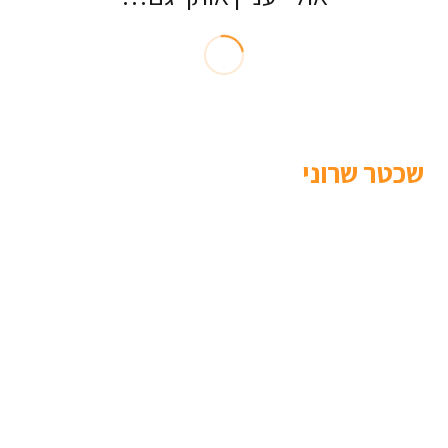
שכטר שרוני
ראשי
אודות
סוגי ביטוח
פתרונות פיננסים
ביטוח נסיעות לחו”ל
פינת המומחה
מאמרים
צור קשר