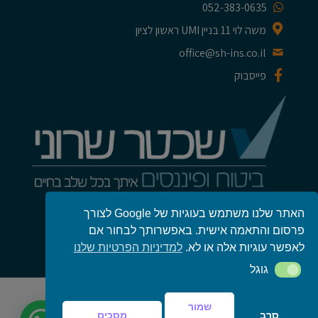
052-383-0635
משה לוי 11 בניין UMI ראשון לציון
office@sh-ins.co.il
פייסבוק
הצהרת נגישות
האתר שלנו משתמש בעוגיות של Google לצורך
פרסום והתאמה אישית. באפשרותך לבחור אם
מדיניות פרטיות
לאפשר עוגיות אלה או לא.
למדיניות הפרטיות שלנו
גוגל
גוגל
עיצוב ופיתוח:
ליאור מזור
שמור
סרב
מסכים