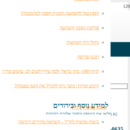
קופת גמל להשקעה-תוכנית חסכון לכל מטרה!
פוליסת חסכון והשקעה
ניהול תיק השקעות
תכנון פרישה
כלל
תיקון 190- מתי כדאי? ולמה צריך לשים לב- עושים סדר!
קיבוע זכויות | כיצד ניתן להגדיל את הנטו בפנסיה?
למידע נוסף ובירורים
ביטוח נסיעות לחו”ל
נא מלאו את הטופס ונחזור אליכם בהקדם.
ביטוח נסיעות לחו”ל – השוואת מחירים ורכישה
052-383-0635