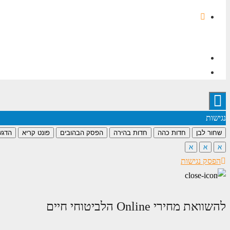
פייסבוק
הצהרת נגישות
מדיניות פרטיות
נגישות
שחור לבן
חדות כהה
חדות בהירה
הפסק הבהובים
פונט קריא
הדגש
א
א
א
הפסק נגישות
להשוואת מחירי Online הלביטוחי חיים