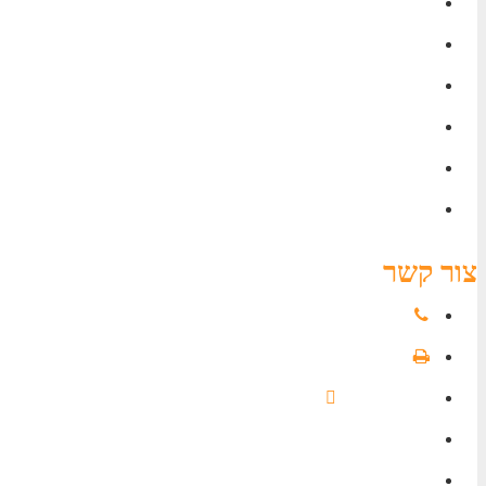
קופת גמל להשקעה-תוכנית חסכון לכל מטרה!
איחוד קרנות פנסיה | כל מה שצריך לדעת
ניהול תיק השקעות
תכנון פרישה
תיקון 190- מתי כדאי? ולמה צריך לשים לב- עושים סדר!
קיבוע זכויות | כיצד ניתן להגדיל את הנטו בפנסיה?
צור קשר
079-9694195
072-2751585
052-383-0635
משה לוי 11 בניין UMI ראשון לציון
office@sh-ins.co.il