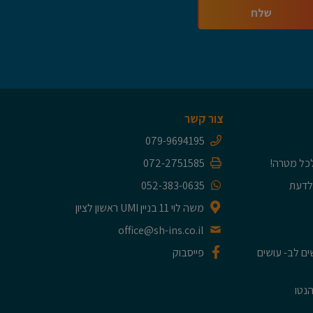
צור קשר
079-9694195
כל מטרה!
072-2751585
 לדעת
052-383-0635
משה לוי 11 בניין UMI ראשון לציון
office@sh-ins.co.il
 לשים לב- עושים
פייסבוק
הנטו