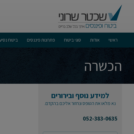
ראשי
אודות
סוגי ביטוח
פתרונות פיננסים
ביטוח נסיע
תיקון 190- מתי כדאי? ולמה צריך לשים לב- עושים סדר!
הכשרה
למידע נוסף ובירורים
נא מלאו את הטופס ונחזור אליכם בהקדם.
052-383-0635