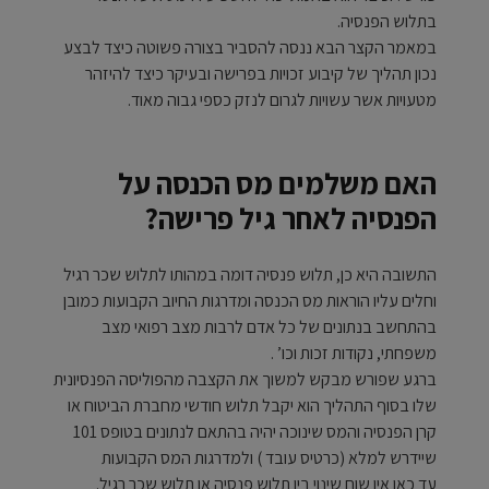
בתלוש הפנסיה.
במאמר הקצר הבא ננסה להסביר בצורה פשוטה כיצד לבצע
נכון תהליך של קיבוע זכויות בפרישה ובעיקר כיצד להיזהר
מטעויות אשר עשויות לגרום לנזק כספי גבוה מאוד.
האם משלמים מס הכנסה על
הפנסיה לאחר גיל פרישה?
התשובה היא כן, תלוש פנסיה דומה במהותו לתלוש שכר רגיל
וחלים עליו הוראות מס הכנסה ומדרגות החיוב הקבועות כמובן
בהתחשב בנתונים של כל אדם לרבות מצב רפואי מצב
משפחתי, נקודות זכות וכו’ .
ברגע שפורש מבקש למשוך את הקצבה מהפוליסה הפנסיונית
שלו בסוף התהליך הוא יקבל תלוש חודשי מחברת הביטוח או
קרן הפנסיה והמס שינוכה יהיה בהתאם לנתונים בטופס 101
שיידרש למלא (כרטיס עובד ) ולמדרגות המס הקבועות
עד כאן אין שום שינוי בין תלוש פנסיה או תלוש שכר רגיל.