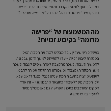
לניצול הטבות המס, בחלק מהמקרים אותו אדם ממשיך לעבוד
ומקבל בנוסף לתלוש הקצבה תלוש משכורת- לסוג פרישה
כזה קוראים “פרישה מדומה” להבדיל “מפרישה מוחלטת”.
מה המשמעות של “פרישה
מדומה” בקיבוע זכויות?
כאשר פורש שעדיין עובד מבקש לנצל את הטבות המס
במסגרת קיבוע זכויות – עליו להתייחס למשך הזמן שבכוונתו
להמשיך ולעבוד, לשכר מהקצבה לאחר שיסיים לעבוד ולשכר
משני המקורות (קצבה/ ומשכורת) ההחלטה אמורה להביא
לאופטימיזציה בהטבות המס שניתן לנצל ומנגד לדאוג שלא
ילכו הטבות מס “לאיבוד” כתוצאה מתכנון שגוי – זהו אחד
המקים המורכבים בתכנון הפרישה וגם כאן מומלץ מאוד
להיעזר באיש מקצוע.