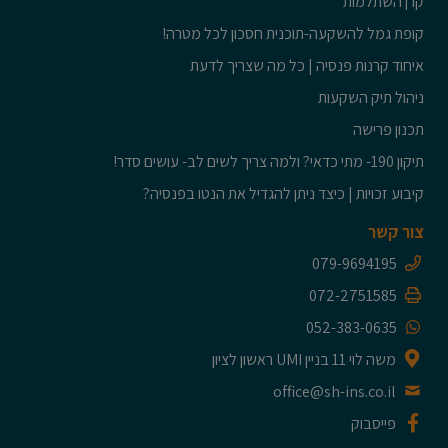
קרן השתלמות
קופת גמל להשקעה-תוכנית חסכון לכל מטרה!
איחוד קרנות פנסיה | כל מה שצריך לדעת
ניהול תיק השקעות
תכנון פרישה
תיקון 190- מתי כדאי? ולמה צריך לשים לב- עושים סדר!
קיבוע זכויות | כיצד ניתן להגדיל את הנטו בפנסיה?
צור קשר
079-9694195
072-2751585
052-383-0635
משה לוי 11 בניין UMI ראשון לציון
office@sh-ins.co.il
פייסבוק