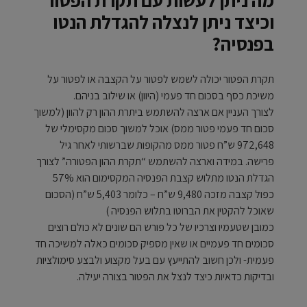
מה ניתן לעשות עם תקרת הפטור
וכיצד ניתן לנצלה להגדלת הנטו
בפנסיה?
תקרת הפטור יכולה לשמש לפטור על הקצבה או לפטור על
משיכת כסף בסכום חד פעמי (היוון) או שילוב בניהם.
לצורך העניין אם ארצה להשתמש ביתרת ההון רק להוון (למשוך
סכום חד פעמי פטור ממס) אוכל למשוך סכום מקסימלי של
972,648 ש”ח פטור ממס מהקופות שברשותי לאחר גיל
פרישה. במידה וארצה להשתמש “תקרת ההון הפטורה” לצורך
הגדלת הנטו מתלוש קצבת הפנסיה המקסימום הוא 57%
כפול קצבה מזכה 9,480 ש”ח – כלומר 5,403 ש”ח (הסכום
שאוכל להקטין את הברוטו בתלוש הפנסיה )
כמובן שטעמיו וצרכיו של כל פורש הם שונים לא כולם רוצים
סכומים חד פעמיים או שאין מספיק סכומים כאלה למשיכה חד
פעמית- ולכן חשוב להתייעץ עם בעל מקצוע ולבצע סימולציות
ובדיקות כדאיות כיצד לנצל את הפטור בצורה יעילה.