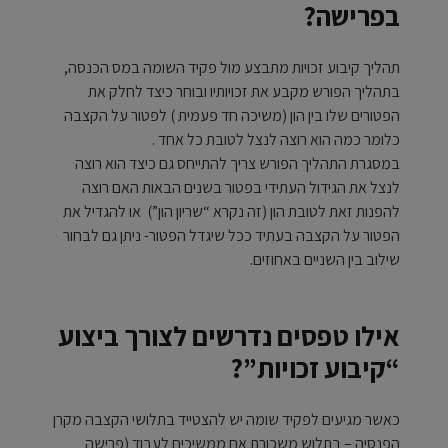
בפרישה?
תהליך קיבוע זכויות מתבצע מול פקיד השומה במס הכנסה,
בתהליך הפורש מקבע את זכויותיו ובוחר כיצד לחלק את
הפטורים שלו בין הון (משיכה חד פעמית ) לפטור על הקצבה
כלומר כמה הוא רוצה לנצל לטובת כל אחד .
במסגרת התהליך הפורש צריך להתייחס גם כיצד הוא רוצה
לנצל את הגידול העתידי בפטור בשנים הבאות האם רוצה
להפנות זאת לטובת הון (זה נקרא “שריון הון”) או להגדיל את
הפטור על הקצבה בעתיד ככל שיגדל הפטור- ניתן גם לבחור
שילוב בין השניים באחוזים.
אילו טפסים נדרשים לצורך ביצוע
“קיבוע זכויות”?
כאשר מגיעים לפקיד שומה יש להצטייד בתלושי הקצבה מקרן
הפנסיה – בתלוש משכורת אם ממשיכים לעבוד (פרישה