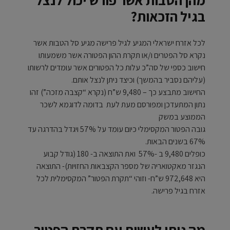
מהן הטבות אשר פורש יכול לנצל
בגיל הזכאות?
לכל אזרח ישראלי המגיע לגיל פרישה מגיע סל הטבות אשר
נקרא סל הפטרים ו/או תקרת ההון הפטורה אשר משמעותו
חישוב כספי של סה”כ עלות כל הפטורים אשר עומדים לרשותו
(עליהם נסביר בהמשך) וכיצד ניתן לנצל אותם.
החישוב מתבצע כך – 9,480 ש”ח (נקרא “קצבה מזכה”) זהו
נתון המתעדכן ומפורסם מעת לעת בדומה לדוגמא לשכר
הממוצע במשק
גובה הפטור המקסימלי כיום עומד על 57% ויגדל בהדרגה עד
67% בשנים הבאות.
כופלים 9,480 ב -57% ואת התוצאה ב- 180 (גודל קבוע
הנגזר מאקטואריה של מספר הקצבאות החזויות)- התוצאה
היא 972,648 ש”ח- וזוהי “תקרת הפטור” המקסימלית לכל
אזרח בגיל פרישה.