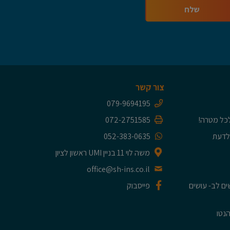
צור קשר
079-9694195
כל מטרה!
072-2751585
 לדעת
052-383-0635
משה לוי 11 בניין UMI ראשון לציון
office@sh-ins.co.il
 לשים לב- עושים
פייסבוק
הנטו