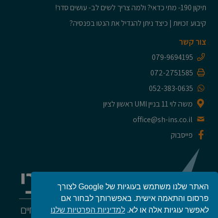
תיקון 190- מתי כדאי? ולמה צריך לשים לב- עושים סדר!
קיבוע זכויות | כיצד ניתן להגדיל את הנטו בפנסיה?
צור קשר
079-9694195
072-2751585
052-383-0635
משה לוי 11 בניין UMI ראשון לציון
office@sh-ins.co.il
פייסבוק
האתר שלנו משתמש בעוגיות של Google לצורך
פרסום והתאמה אישית. באפשרותך לבחור אם
לאפשר עוגיות אלה או לא.
למדיניות הפרטיות שלנו